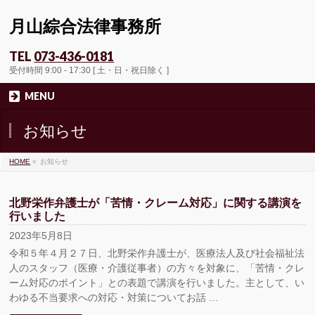
月山綜合法律事務所
TEL
073-436-0181
受付時間 9:00 - 17:30 [ 土・日・祝日除く ]
MENU
お知らせ
HOME
»
お知らせ
北野栄作弁護士が「苦情・クレーム対応」に関する講演を
行いました
2023年5月8日
令和５年４月２７日、北野栄作弁護士が、医療法人及び社会福祉法
人のスタッフ（医療・介護従事者）の方々を対象に、「苦情・クレ
ーム対応のポイント」との表題で講演を行いました。主として、い
わゆる不当要求への対応・対策についてお話 …