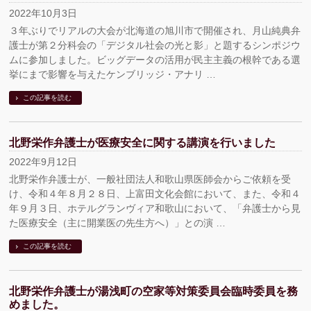
2022年10月3日
３年ぶりでリアルの大会が北海道の旭川市で開催され、月山純典弁
護士が第２分科会の「デジタル社会の光と影」と題するシンポジウ
ムに参加しました。ビッグデータの活用が民主主義の根幹である選
挙にまで影響を与えたケンブリッジ・アナリ …
この記事を読む
北野栄作弁護士が医療安全に関する講演を行いました
2022年9月12日
北野栄作弁護士が、一般社団法人和歌山県医師会からご依頼を受
け、令和４年８月２８日、上富田文化会館において、また、令和４
年９月３日、ホテルグランヴィア和歌山において、「弁護士から見
た医療安全（主に開業医の先生方へ）」との演 …
この記事を読む
北野栄作弁護士が湯浅町の空家等対策委員会臨時委員を務
めました。