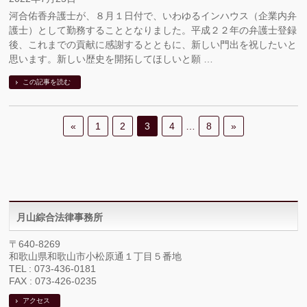
河合佑香弁護士が、８月１日付で、いわゆるインハウス（企業内弁
護士）として勤務することとなりました。平成２２年の弁護士登録
後、これまでの貢献に感謝するとともに、新しい門出を祝したいと
思います。新しい歴史を開拓してほしいと願 …
この記事を読む
«
1
2
3
4
…
8
»
月山綜合法律事務所
〒640-8269
和歌山県和歌山市小松原通１丁目５番地
TEL : 073-436-0181
FAX : 073-426-0235
アクセス