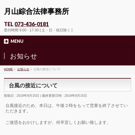
月山綜合法律事務所
TEL
073-436-0181
受付時間 9:00 - 17:30 [ 土・日・祝日除く ]
MENU
お知らせ
HOME
»
お知らせ
»
台風の接近について
台風の接近について
投稿日 : 2019年8月15日
最終更新日時 : 2019年8月15日
台風接近のため、本日は、午後２時をもって営業を終了させてい
ただきます。
ご迷惑をおかけしますが、何卒宜しくお願い致します。