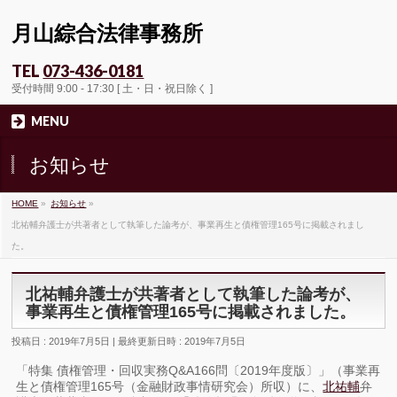
月山綜合法律事務所
TEL
073-436-0181
受付時間 9:00 - 17:30 [ 土・日・祝日除く ]
MENU
お知らせ
HOME
»
お知らせ
»
北祐輔弁護士が共著者として執筆した論考が、事業再生と債権管理165号に掲載されまし
た。
北祐輔弁護士が共著者として執筆した論考が、
事業再生と債権管理165号に掲載されました。
投稿日 : 2019年7月5日
最終更新日時 : 2019年7月5日
「特集 債権管理・回収実務Q&A166問〔2019年度版〕」（事業再
生と債権管理165号（金融財政事情研究会）所収）に、
北祐輔
弁