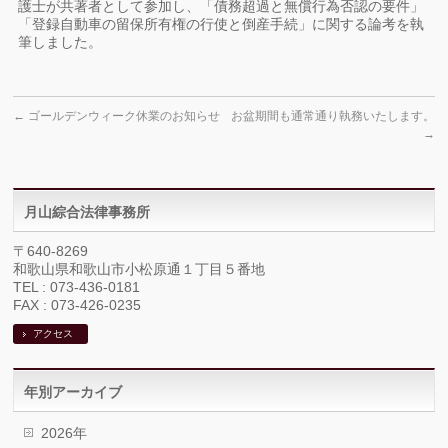
護士が共著者として参加し、「債務超過と無償行為否認の要件」
「登録自動車の留保所有権の行使と倒産手続」に関する論考を執
筆しました。
←
ゴールデンウィーク休業のお知らせ
お盆期間も通常通り執務いたします。
→
月山綜合法律事務所
〒640-8269
和歌山県和歌山市小松原通１丁目５番地
TEL : 073-436-0181
FAX : 073-426-0235
アクセス
年別アーカイブ
2026年